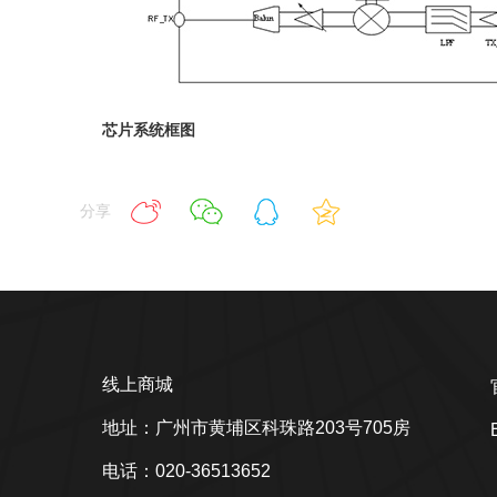
芯片系统框图
分享
线上商城
地址：广州市黄埔区科珠路203号705房
电话：020-36513652