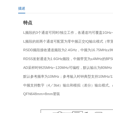
描述
特点
L频段的3个通道可同时/独立工作，各通道均可覆盖1GHz~
L频段的前两个通道可配置为零中频正交IQ输出模式（带宽10
RSDD频段接收通道频段为2.4GHz，中频为16.75MHz±
RDSS发射通道为1.6GHz频段，中频带宽为±4MHz的BP
AD采样时钟25MHz~120MHz可编程，默认输出为80MH
默认参考频率为10MHz；参考输入时钟典型支持10MHz/13MHz/16
中频支持数字（4／3bit）输出和模拟（差分）输出模式。
QFN648mm×8mm塑装