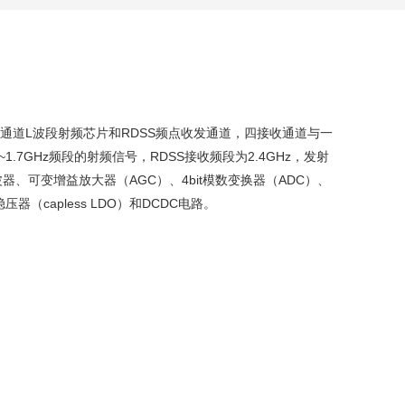
三通道L波段射频芯片和RDSS频点收发通道，四接收通道与一
1.7GHz频段的射频信号，RDSS接收频段为2.4GHz，发射
波器、可变增益放大器（AGC）、4bit模数变换器（ADC）、
capless LDO）和DCDC电路。