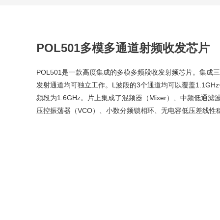
POL501多模多通道射频收发芯片
POL501是一款高度集成的多模多频段收发射频芯片。集成
发射通道均可独立工作。L波段的3个通道均可以覆盖1.1GHz~
频段为1.6GHz。片上集成了混频器（Mixer）、中频低通滤
压控振荡器（VCO）、小数分频锁相环、无电容低压差线性稳压器（