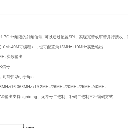
1.7GHz频段的射频信号, 可以通过配置SPI，实现宽带或窄带并行接收
M~40M可编程），也可配置为15MHz±10MHz实数输出
9MHz实数输出
SK信号
z，时钟抖动小于5ps
.368MHz /19.2MHz/26MHz/20MHz/25MHz/40MHz
AD输出支持sign/mag、无符号二进制、补码二进制三种编码方式