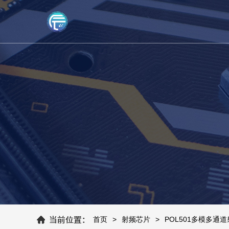
首页
射频芯片
POL501多模多通